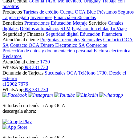
Casa Central
Colonia 1426. Montevideo, Uruguay
Trabajá con
nosotros
Productos
Tarjetas de crédito
Cuenta OCA Blue
Préstamos
Seguros
Tarjeta regalo
Inversiones
Financiá en 36 cuotas
Beneficios
Promociones
Educación
Metraje
Servicios
Canales
digitales
Débitos automáticos
STM
Pagá con tu celular
Tu Viaje
Seguridad y Finanzas
Seguridad digital
Educación Financiera
Atención al cliente
Preguntas frecuentes
Sucursales
Contacto OCA
SA
Contacto OCA Dinero Electrónico SA
Comercios
Protección de datos y documentación personal
Factura electrónica
Reclamos
Atención al cliente
1730
WhatsApp
098 331 730
Denuncia de Tarjetas
Sucursales OCA
Teléfono 1730.
Desde el
exterior
al 2902 7676
WhatsApp
098 331 730
Si todavía no tenés la App OCA
descargala ahora:
Si todavía no tenés la App OCA