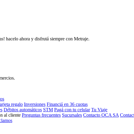
as! hacelo ahora y disfrutá siempre con Metraje.
mercios.
ros
arjeta regalo
Inversiones
Financiá en 36 cuotas
es
Débitos automáticos
STM
Pagá con tu celular
Tu Viaje
n al cliente
Preguntas frecuentes
Sucursales
Contacto OCA SA
Contac
clamos