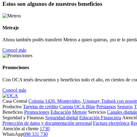
Estos son algunos de nuestros beneficios
Metraje
Ahora también podés transferir Metros a quien quieras, ¡no te lo pierd
Conocé más
Promociones
Con OCA tenés descuentos y beneficios todo el año, en cientos de co
Conocé más
Casa Central
Colonia 1426. Montevideo, Uruguay
Trabajá con nosot
Productos
Tarjetas de crédito
Cuenta OCA Blue
Préstamos
Seguros
T
Beneficios
Promociones
Educación
Metraje
Servicios
Canales digital
Seguridad y Finanzas
Seguridad digital
Educación Financiera
Atenció
Protección de datos y documentación personal
Factura electrónica
Re
Atención al cliente
1730
WhatsApp
098 331 730