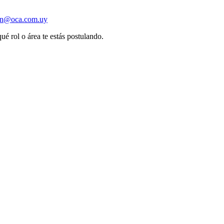
ion@oca.com.uy
ué rol o área te estás postulando.