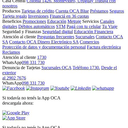
Casa Central
Colonia 1426. Montevideo, Uruguay
Trabajá con
nosotros
Productos
Tarjetas de crédito
Cuenta OCA Blue
Préstamos
Seguros
Tarjeta regalo
Inversiones
Financiá en 36 cuotas
Beneficios
Promociones
Educación
Metraje
Servicios
Canales
digitales
Débitos automáticos
STM
Pagá con tu celular
Tu Viaje
Seguridad y Finanzas
Seguridad digital
Educación Financiera
Atención al cliente
Preguntas frecuentes
Sucursales
Contacto OCA
SA
Contacto OCA Dinero Electrónico SA
Comercios
Protección de datos y documentación personal
Factura electrónica
Reclamos
Atención al cliente
1730
WhatsApp
098 331 730
Denuncia de Tarjetas
Sucursales OCA
Teléfono 1730.
Desde el
exterior
al 2902 7676
WhatsApp
098 331 730
Si todavía no tenés la App OCA
descargala ahora:
Si todavía no tenés la App OCA