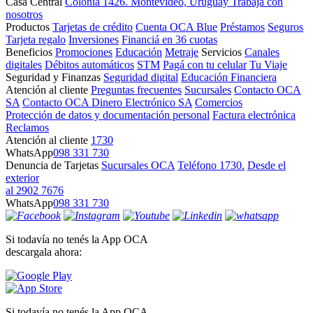
Casa Central
Colonia 1426. Montevideo, Uruguay
Trabajá con
nosotros
Productos
Tarjetas de crédito
Cuenta OCA Blue
Préstamos
Seguros
Tarjeta regalo
Inversiones
Financiá en 36 cuotas
Beneficios
Promociones
Educación
Metraje
Servicios
Canales
digitales
Débitos automáticos
STM
Pagá con tu celular
Tu Viaje
Seguridad y Finanzas
Seguridad digital
Educación Financiera
Atención al cliente
Preguntas frecuentes
Sucursales
Contacto OCA
SA
Contacto OCA Dinero Electrónico SA
Comercios
Protección de datos y documentación personal
Factura electrónica
Reclamos
Atención al cliente
1730
WhatsApp
098 331 730
Denuncia de Tarjetas
Sucursales OCA
Teléfono 1730.
Desde el
exterior
al 2902 7676
WhatsApp
098 331 730
Si todavía no tenés la App OCA
descargala ahora:
Si todavía no tenés la App OCA