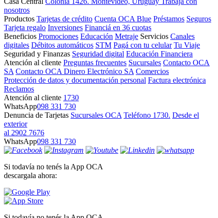
Casa Central
Colonia 1426. Montevideo, Uruguay
Trabajá con
nosotros
Productos
Tarjetas de crédito
Cuenta OCA Blue
Préstamos
Seguros
Tarjeta regalo
Inversiones
Financiá en 36 cuotas
Beneficios
Promociones
Educación
Metraje
Servicios
Canales
digitales
Débitos automáticos
STM
Pagá con tu celular
Tu Viaje
Seguridad y Finanzas
Seguridad digital
Educación Financiera
Atención al cliente
Preguntas frecuentes
Sucursales
Contacto OCA
SA
Contacto OCA Dinero Electrónico SA
Comercios
Protección de datos y documentación personal
Factura electrónica
Reclamos
Atención al cliente
1730
WhatsApp
098 331 730
Denuncia de Tarjetas
Sucursales OCA
Teléfono 1730.
Desde el
exterior
al 2902 7676
WhatsApp
098 331 730
Si todavía no tenés la App OCA
descargala ahora:
Si todavía no tenés la App OCA