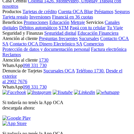
Casa Central
Colonia 1426. Montevideo, Uruguay
Trabajá con
nosotros
Productos
Tarjetas de crédito
Cuenta OCA Blue
Préstamos
Seguros
Tarjeta regalo
Inversiones
Financiá en 36 cuotas
Beneficios
Promociones
Educación
Metraje
Servicios
Canales
digitales
Débitos automáticos
STM
Pagá con tu celular
Tu Viaje
Seguridad y Finanzas
Seguridad digital
Educación Financiera
Atención al cliente
Preguntas frecuentes
Sucursales
Contacto OCA
SA
Contacto OCA Dinero Electrónico SA
Comercios
Protección de datos y documentación personal
Factura electrónica
Reclamos
Atención al cliente
1730
WhatsApp
098 331 730
Denuncia de Tarjetas
Sucursales OCA
Teléfono 1730.
Desde el
exterior
al 2902 7676
WhatsApp
098 331 730
Si todavía no tenés la App OCA
descargala ahora:
Si todavía no tenés la App OCA