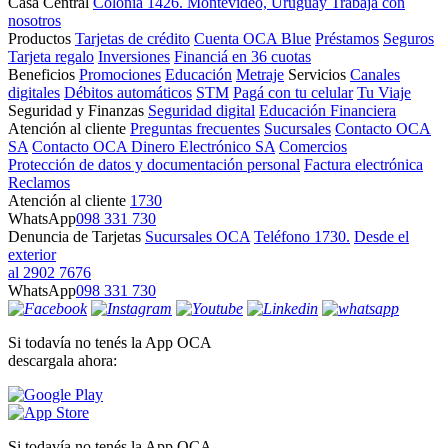
Casa Central
Colonia 1426. Montevideo, Uruguay
Trabajá con
nosotros
Productos
Tarjetas de crédito
Cuenta OCA Blue
Préstamos
Seguros
Tarjeta regalo
Inversiones
Financiá en 36 cuotas
Beneficios
Promociones
Educación
Metraje
Servicios
Canales
digitales
Débitos automáticos
STM
Pagá con tu celular
Tu Viaje
Seguridad y Finanzas
Seguridad digital
Educación Financiera
Atención al cliente
Preguntas frecuentes
Sucursales
Contacto OCA
SA
Contacto OCA Dinero Electrónico SA
Comercios
Protección de datos y documentación personal
Factura electrónica
Reclamos
Atención al cliente
1730
WhatsApp
098 331 730
Denuncia de Tarjetas
Sucursales OCA
Teléfono 1730.
Desde el
exterior
al 2902 7676
WhatsApp
098 331 730
Si todavía no tenés la App OCA
descargala ahora:
Si todavía no tenés la App OCA