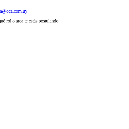
ion@oca.com.uy
ué rol o área te estás postulando.