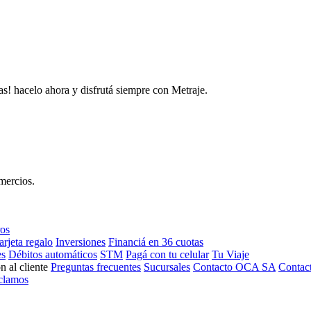
as! hacelo ahora y disfrutá siempre con Metraje.
mercios.
ros
arjeta regalo
Inversiones
Financiá en 36 cuotas
es
Débitos automáticos
STM
Pagá con tu celular
Tu Viaje
n al cliente
Preguntas frecuentes
Sucursales
Contacto OCA SA
Contac
clamos