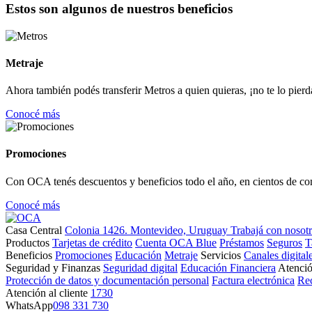
Estos son algunos de nuestros beneficios
Metraje
Ahora también podés transferir Metros a quien quieras, ¡no te lo pierd
Conocé más
Promociones
Con OCA tenés descuentos y beneficios todo el año, en cientos de co
Conocé más
Casa Central
Colonia 1426. Montevideo, Uruguay
Trabajá con nosot
Productos
Tarjetas de crédito
Cuenta OCA Blue
Préstamos
Seguros
T
Beneficios
Promociones
Educación
Metraje
Servicios
Canales digital
Seguridad y Finanzas
Seguridad digital
Educación Financiera
Atenció
Protección de datos y documentación personal
Factura electrónica
Re
Atención al cliente
1730
WhatsApp
098 331 730