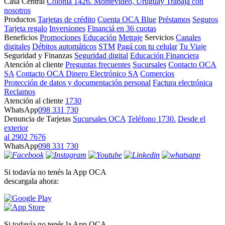
Casa Central
Colonia 1426. Montevideo, Uruguay
Trabajá con
nosotros
Productos
Tarjetas de crédito
Cuenta OCA Blue
Préstamos
Seguros
Tarjeta regalo
Inversiones
Financiá en 36 cuotas
Beneficios
Promociones
Educación
Metraje
Servicios
Canales
digitales
Débitos automáticos
STM
Pagá con tu celular
Tu Viaje
Seguridad y Finanzas
Seguridad digital
Educación Financiera
Atención al cliente
Preguntas frecuentes
Sucursales
Contacto OCA
SA
Contacto OCA Dinero Electrónico SA
Comercios
Protección de datos y documentación personal
Factura electrónica
Reclamos
Atención al cliente
1730
WhatsApp
098 331 730
Denuncia de Tarjetas
Sucursales OCA
Teléfono 1730.
Desde el
exterior
al 2902 7676
WhatsApp
098 331 730
Si todavía no tenés la App OCA
descargala ahora:
Si todavía no tenés la App OCA