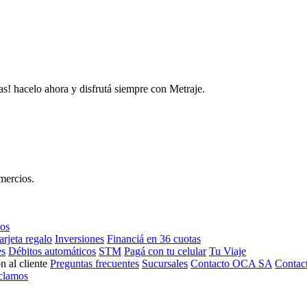
as! hacelo ahora y disfrutá siempre con Metraje.
mercios.
ros
arjeta regalo
Inversiones
Financiá en 36 cuotas
es
Débitos automáticos
STM
Pagá con tu celular
Tu Viaje
n al cliente
Preguntas frecuentes
Sucursales
Contacto OCA SA
Contac
clamos