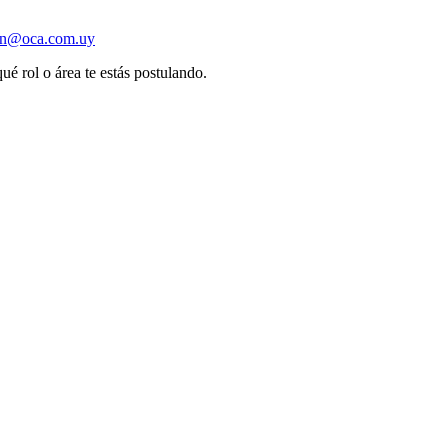
ion@oca.com.uy
ué rol o área te estás postulando.