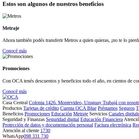
Estos son algunos de nuestros beneficios
Metraje
Ahora también podés transferir Metros a quien quieras, ¡no te lo pierd
Conocé más
Promociones
Con OCA tenés descuentos y beneficios todo el año, en cientos de co
Conocé más
Casa Central
Colonia 1426. Montevideo, Uruguay
Trabajá con nosot
Productos
Tarjetas de crédito
Cuenta OCA Blue
Préstamos
Seguros
T
Beneficios
Promociones
Educación
Metraje
Servicios
Canales digital
Seguridad y Finanzas
Seguridad digital
Educación Financiera
Atenció
Protección de datos y documentación personal
Factura electrónica
Re
Atención al cliente
1730
WhatsApp
098 331 730