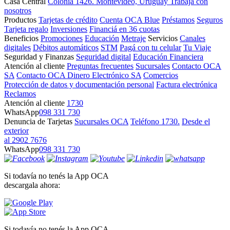
Casa Central
Colonia 1426. Montevideo, Uruguay
Trabajá con
nosotros
Productos
Tarjetas de crédito
Cuenta OCA Blue
Préstamos
Seguros
Tarjeta regalo
Inversiones
Financiá en 36 cuotas
Beneficios
Promociones
Educación
Metraje
Servicios
Canales
digitales
Débitos automáticos
STM
Pagá con tu celular
Tu Viaje
Seguridad y Finanzas
Seguridad digital
Educación Financiera
Atención al cliente
Preguntas frecuentes
Sucursales
Contacto OCA
SA
Contacto OCA Dinero Electrónico SA
Comercios
Protección de datos y documentación personal
Factura electrónica
Reclamos
Atención al cliente
1730
WhatsApp
098 331 730
Denuncia de Tarjetas
Sucursales OCA
Teléfono 1730.
Desde el
exterior
al 2902 7676
WhatsApp
098 331 730
Si todavía no tenés la App OCA
descargala ahora:
Si todavía no tenés la App OCA