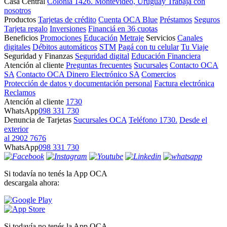
Casa Central
Colonia 1426. Montevideo, Uruguay
Trabajá con
nosotros
Productos
Tarjetas de crédito
Cuenta OCA Blue
Préstamos
Seguros
Tarjeta regalo
Inversiones
Financiá en 36 cuotas
Beneficios
Promociones
Educación
Metraje
Servicios
Canales
digitales
Débitos automáticos
STM
Pagá con tu celular
Tu Viaje
Seguridad y Finanzas
Seguridad digital
Educación Financiera
Atención al cliente
Preguntas frecuentes
Sucursales
Contacto OCA
SA
Contacto OCA Dinero Electrónico SA
Comercios
Protección de datos y documentación personal
Factura electrónica
Reclamos
Atención al cliente
1730
WhatsApp
098 331 730
Denuncia de Tarjetas
Sucursales OCA
Teléfono 1730.
Desde el
exterior
al 2902 7676
WhatsApp
098 331 730
Si todavía no tenés la App OCA
descargala ahora:
Si todavía no tenés la App OCA