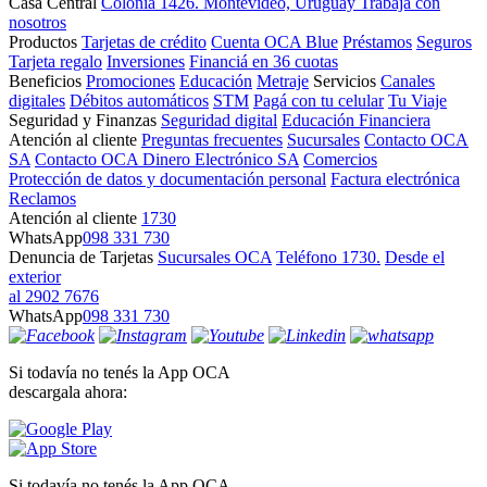
Casa Central
Colonia 1426. Montevideo, Uruguay
Trabajá con
nosotros
Productos
Tarjetas de crédito
Cuenta OCA Blue
Préstamos
Seguros
Tarjeta regalo
Inversiones
Financiá en 36 cuotas
Beneficios
Promociones
Educación
Metraje
Servicios
Canales
digitales
Débitos automáticos
STM
Pagá con tu celular
Tu Viaje
Seguridad y Finanzas
Seguridad digital
Educación Financiera
Atención al cliente
Preguntas frecuentes
Sucursales
Contacto OCA
SA
Contacto OCA Dinero Electrónico SA
Comercios
Protección de datos y documentación personal
Factura electrónica
Reclamos
Atención al cliente
1730
WhatsApp
098 331 730
Denuncia de Tarjetas
Sucursales OCA
Teléfono 1730.
Desde el
exterior
al 2902 7676
WhatsApp
098 331 730
Si todavía no tenés la App OCA
descargala ahora:
Si todavía no tenés la App OCA