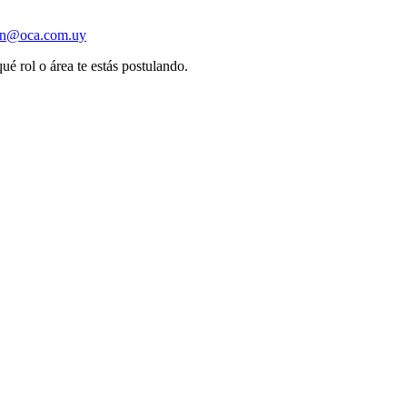
ion@oca.com.uy
ué rol o área te estás postulando.