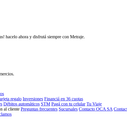
as! hacelo ahora y disfrutá siempre con Metraje.
mercios.
ros
arjeta regalo
Inversiones
Financiá en 36 cuotas
es
Débitos automáticos
STM
Pagá con tu celular
Tu Viaje
n al cliente
Preguntas frecuentes
Sucursales
Contacto OCA SA
Contac
clamos