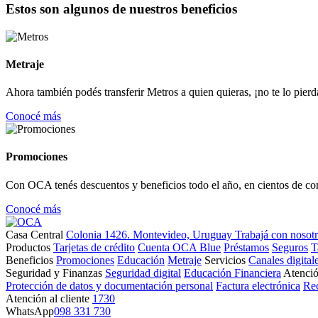
Estos son algunos de nuestros beneficios
Metraje
Ahora también podés transferir Metros a quien quieras, ¡no te lo pierd
Conocé más
Promociones
Con OCA tenés descuentos y beneficios todo el año, en cientos de co
Conocé más
Casa Central
Colonia 1426. Montevideo, Uruguay
Trabajá con nosot
Productos
Tarjetas de crédito
Cuenta OCA Blue
Préstamos
Seguros
T
Beneficios
Promociones
Educación
Metraje
Servicios
Canales digital
Seguridad y Finanzas
Seguridad digital
Educación Financiera
Atenció
Protección de datos y documentación personal
Factura electrónica
Re
Atención al cliente
1730
WhatsApp
098 331 730