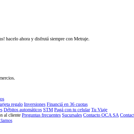
as! hacelo ahora y disfrutá siempre con Metraje.
mercios.
ros
arjeta regalo
Inversiones
Financiá en 36 cuotas
es
Débitos automáticos
STM
Pagá con tu celular
Tu Viaje
n al cliente
Preguntas frecuentes
Sucursales
Contacto OCA SA
Contac
clamos