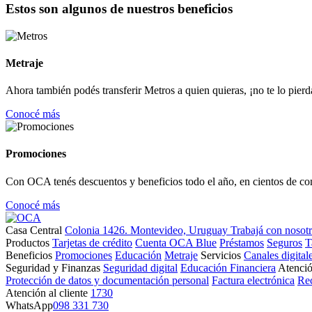
Estos son algunos de nuestros beneficios
Metraje
Ahora también podés transferir Metros a quien quieras, ¡no te lo pierd
Conocé más
Promociones
Con OCA tenés descuentos y beneficios todo el año, en cientos de co
Conocé más
Casa Central
Colonia 1426. Montevideo, Uruguay
Trabajá con nosot
Productos
Tarjetas de crédito
Cuenta OCA Blue
Préstamos
Seguros
T
Beneficios
Promociones
Educación
Metraje
Servicios
Canales digital
Seguridad y Finanzas
Seguridad digital
Educación Financiera
Atenció
Protección de datos y documentación personal
Factura electrónica
Re
Atención al cliente
1730
WhatsApp
098 331 730