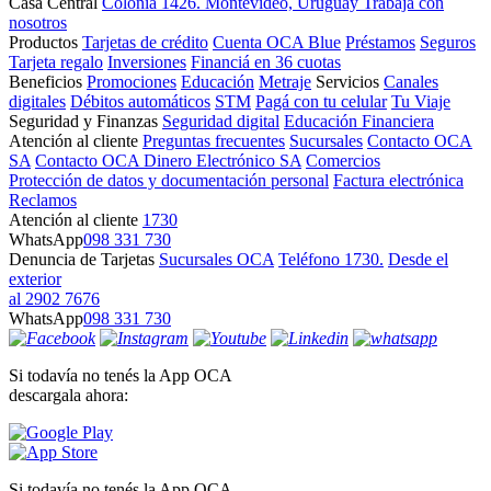
Casa Central
Colonia 1426. Montevideo, Uruguay
Trabajá con
nosotros
Productos
Tarjetas de crédito
Cuenta OCA Blue
Préstamos
Seguros
Tarjeta regalo
Inversiones
Financiá en 36 cuotas
Beneficios
Promociones
Educación
Metraje
Servicios
Canales
digitales
Débitos automáticos
STM
Pagá con tu celular
Tu Viaje
Seguridad y Finanzas
Seguridad digital
Educación Financiera
Atención al cliente
Preguntas frecuentes
Sucursales
Contacto OCA
SA
Contacto OCA Dinero Electrónico SA
Comercios
Protección de datos y documentación personal
Factura electrónica
Reclamos
Atención al cliente
1730
WhatsApp
098 331 730
Denuncia de Tarjetas
Sucursales OCA
Teléfono 1730.
Desde el
exterior
al 2902 7676
WhatsApp
098 331 730
Si todavía no tenés la App OCA
descargala ahora:
Si todavía no tenés la App OCA