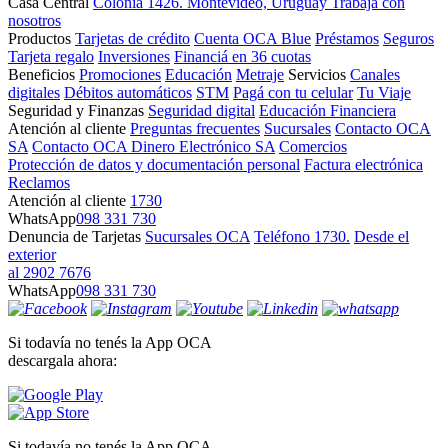
Casa Central
Colonia 1426. Montevideo, Uruguay
Trabajá con
nosotros
Productos
Tarjetas de crédito
Cuenta OCA Blue
Préstamos
Seguros
Tarjeta regalo
Inversiones
Financiá en 36 cuotas
Beneficios
Promociones
Educación
Metraje
Servicios
Canales
digitales
Débitos automáticos
STM
Pagá con tu celular
Tu Viaje
Seguridad y Finanzas
Seguridad digital
Educación Financiera
Atención al cliente
Preguntas frecuentes
Sucursales
Contacto OCA
SA
Contacto OCA Dinero Electrónico SA
Comercios
Protección de datos y documentación personal
Factura electrónica
Reclamos
Atención al cliente
1730
WhatsApp
098 331 730
Denuncia de Tarjetas
Sucursales OCA
Teléfono 1730.
Desde el
exterior
al 2902 7676
WhatsApp
098 331 730
Si todavía no tenés la App OCA
descargala ahora:
Si todavía no tenés la App OCA