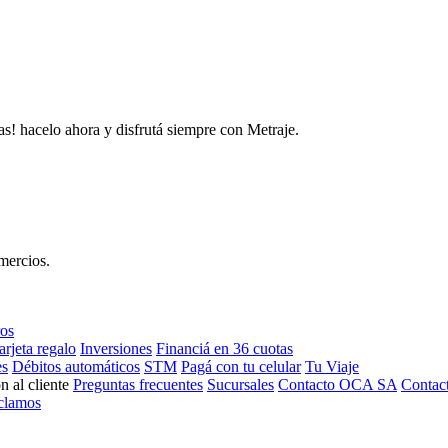
as! hacelo ahora y disfrutá siempre con Metraje.
mercios.
ros
arjeta regalo
Inversiones
Financiá en 36 cuotas
es
Débitos automáticos
STM
Pagá con tu celular
Tu Viaje
n al cliente
Preguntas frecuentes
Sucursales
Contacto OCA SA
Contac
clamos