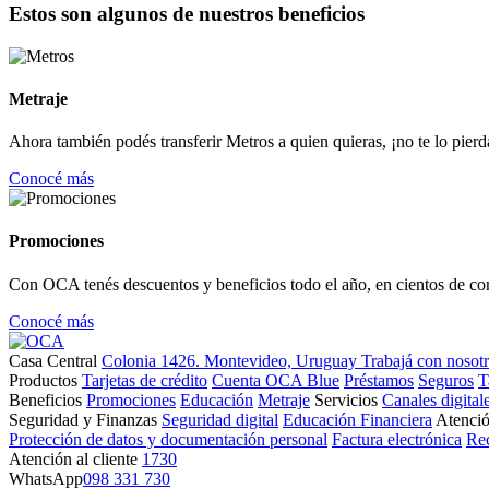
Estos son algunos de nuestros beneficios
Metraje
Ahora también podés transferir Metros a quien quieras, ¡no te lo pierd
Conocé más
Promociones
Con OCA tenés descuentos y beneficios todo el año, en cientos de co
Conocé más
Casa Central
Colonia 1426. Montevideo, Uruguay
Trabajá con nosot
Productos
Tarjetas de crédito
Cuenta OCA Blue
Préstamos
Seguros
T
Beneficios
Promociones
Educación
Metraje
Servicios
Canales digital
Seguridad y Finanzas
Seguridad digital
Educación Financiera
Atenció
Protección de datos y documentación personal
Factura electrónica
Re
Atención al cliente
1730
WhatsApp
098 331 730