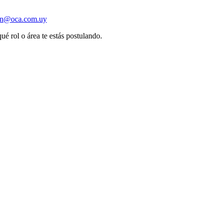
ion@oca.com.uy
ué rol o área te estás postulando.