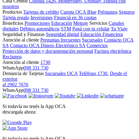
Casa Central
Colonia 1426. Montevideo, Uruguay
Trabajá con
nosotros
Productos
Tarjetas de crédito
Cuenta OCA Blue
Préstamos
Seguros
Tarjeta regalo
Inversiones
Financiá en 36 cuotas
Beneficios
Promociones
Educación
Metraje
Servicios
Canales
digitales
Débitos automáticos
STM
Pagá con tu celular
Tu Viaje
Seguridad y Finanzas
Seguridad digital
Educación Financiera
Atención al cliente
Preguntas frecuentes
Sucursales
Contacto OCA
SA
Contacto OCA Dinero Electrónico SA
Comercios
Protección de datos y documentación personal
Factura electrónica
Reclamos
Atención al cliente
1730
WhatsApp
098 331 730
Denuncia de Tarjetas
Sucursales OCA
Teléfono 1730.
Desde el
exterior
al 2902 7676
WhatsApp
098 331 730
Si todavía no tenés la App OCA
descargala ahora:
Si todavía no tenés la App OCA