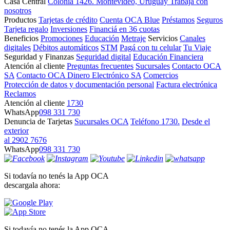
Casa Central
Colonia 1426. Montevideo, Uruguay
Trabajá con
nosotros
Productos
Tarjetas de crédito
Cuenta OCA Blue
Préstamos
Seguros
Tarjeta regalo
Inversiones
Financiá en 36 cuotas
Beneficios
Promociones
Educación
Metraje
Servicios
Canales
digitales
Débitos automáticos
STM
Pagá con tu celular
Tu Viaje
Seguridad y Finanzas
Seguridad digital
Educación Financiera
Atención al cliente
Preguntas frecuentes
Sucursales
Contacto OCA
SA
Contacto OCA Dinero Electrónico SA
Comercios
Protección de datos y documentación personal
Factura electrónica
Reclamos
Atención al cliente
1730
WhatsApp
098 331 730
Denuncia de Tarjetas
Sucursales OCA
Teléfono 1730.
Desde el
exterior
al 2902 7676
WhatsApp
098 331 730
Si todavía no tenés la App OCA
descargala ahora:
Si todavía no tenés la App OCA