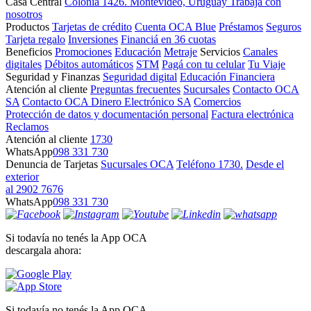
Casa Central
Colonia 1426. Montevideo, Uruguay
Trabajá con
nosotros
Productos
Tarjetas de crédito
Cuenta OCA Blue
Préstamos
Seguros
Tarjeta regalo
Inversiones
Financiá en 36 cuotas
Beneficios
Promociones
Educación
Metraje
Servicios
Canales
digitales
Débitos automáticos
STM
Pagá con tu celular
Tu Viaje
Seguridad y Finanzas
Seguridad digital
Educación Financiera
Atención al cliente
Preguntas frecuentes
Sucursales
Contacto OCA
SA
Contacto OCA Dinero Electrónico SA
Comercios
Protección de datos y documentación personal
Factura electrónica
Reclamos
Atención al cliente
1730
WhatsApp
098 331 730
Denuncia de Tarjetas
Sucursales OCA
Teléfono 1730.
Desde el
exterior
al 2902 7676
WhatsApp
098 331 730
Si todavía no tenés la App OCA
descargala ahora:
Si todavía no tenés la App OCA