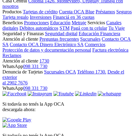
Casa Central
Colonia 1426. Montevideo, Uruguay
Trabajá con
nosotros
Productos
Tarjetas de crédito
Cuenta OCA Blue
Préstamos
Seguros
Tarjeta regalo
Inversiones
Financiá en 36 cuotas
Beneficios
Promociones
Educación
Metraje
Servicios
Canales
digitales
Débitos automáticos
STM
Pagá con tu celular
Tu Viaje
Seguridad y Finanzas
Seguridad digital
Educación Financiera
Atención al cliente
Preguntas frecuentes
Sucursales
Contacto OCA
SA
Contacto OCA Dinero Electrónico SA
Comercios
Protección de datos y documentación personal
Factura electrónica
Reclamos
Atención al cliente
1730
WhatsApp
098 331 730
Denuncia de Tarjetas
Sucursales OCA
Teléfono 1730.
Desde el
exterior
al 2902 7676
WhatsApp
098 331 730
Si todavía no tenés la App OCA
descargala ahora:
Si todavía no tenés la App OCA