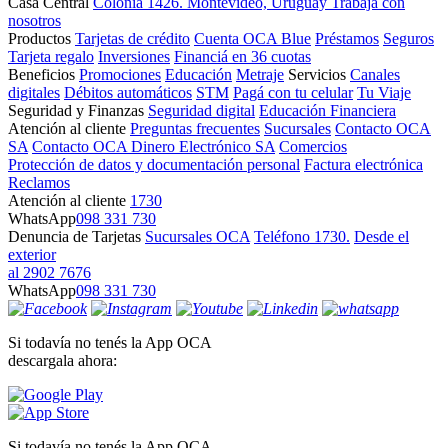
Casa Central
Colonia 1426. Montevideo, Uruguay
Trabajá con
nosotros
Productos
Tarjetas de crédito
Cuenta OCA Blue
Préstamos
Seguros
Tarjeta regalo
Inversiones
Financiá en 36 cuotas
Beneficios
Promociones
Educación
Metraje
Servicios
Canales
digitales
Débitos automáticos
STM
Pagá con tu celular
Tu Viaje
Seguridad y Finanzas
Seguridad digital
Educación Financiera
Atención al cliente
Preguntas frecuentes
Sucursales
Contacto OCA
SA
Contacto OCA Dinero Electrónico SA
Comercios
Protección de datos y documentación personal
Factura electrónica
Reclamos
Atención al cliente
1730
WhatsApp
098 331 730
Denuncia de Tarjetas
Sucursales OCA
Teléfono 1730.
Desde el
exterior
al 2902 7676
WhatsApp
098 331 730
Si todavía no tenés la App OCA
descargala ahora:
Si todavía no tenés la App OCA