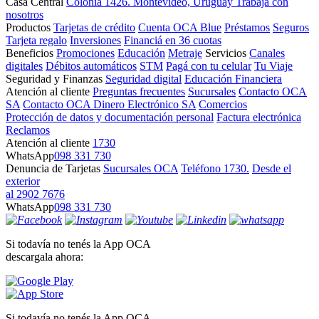
Casa Central
Colonia 1426. Montevideo, Uruguay
Trabajá con
nosotros
Productos
Tarjetas de crédito
Cuenta OCA Blue
Préstamos
Seguros
Tarjeta regalo
Inversiones
Financiá en 36 cuotas
Beneficios
Promociones
Educación
Metraje
Servicios
Canales
digitales
Débitos automáticos
STM
Pagá con tu celular
Tu Viaje
Seguridad y Finanzas
Seguridad digital
Educación Financiera
Atención al cliente
Preguntas frecuentes
Sucursales
Contacto OCA
SA
Contacto OCA Dinero Electrónico SA
Comercios
Protección de datos y documentación personal
Factura electrónica
Reclamos
Atención al cliente
1730
WhatsApp
098 331 730
Denuncia de Tarjetas
Sucursales OCA
Teléfono 1730.
Desde el
exterior
al 2902 7676
WhatsApp
098 331 730
Si todavía no tenés la App OCA
descargala ahora:
Si todavía no tenés la App OCA