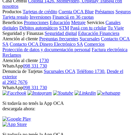
Casa Central
Colonia 1426. Montevideo, Uruguay
Trabajá con
nosotros
Productos
Tarjetas de crédito
Cuenta OCA Blue
Préstamos
Seguros
Tarjeta regalo
Inversiones
Financiá en 36 cuotas
Beneficios
Promociones
Educación
Metraje
Servicios
Canales
digitales
Débitos automáticos
STM
Pagá con tu celular
Tu Viaje
Seguridad y Finanzas
Seguridad digital
Educación Financiera
Atención al cliente
Preguntas frecuentes
Sucursales
Contacto OCA
SA
Contacto OCA Dinero Electrónico SA
Comercios
Protección de datos y documentación personal
Factura electrónica
Reclamos
Atención al cliente
1730
WhatsApp
098 331 730
Denuncia de Tarjetas
Sucursales OCA
Teléfono 1730.
Desde el
exterior
al 2902 7676
WhatsApp
098 331 730
Si todavía no tenés la App OCA
descargala ahora:
Si todavía no tenés la App OCA