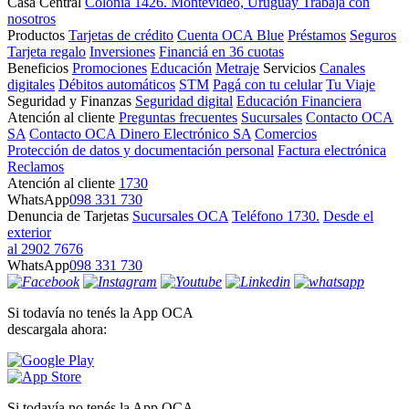
Casa Central
Colonia 1426. Montevideo, Uruguay
Trabajá con
nosotros
Productos
Tarjetas de crédito
Cuenta OCA Blue
Préstamos
Seguros
Tarjeta regalo
Inversiones
Financiá en 36 cuotas
Beneficios
Promociones
Educación
Metraje
Servicios
Canales
digitales
Débitos automáticos
STM
Pagá con tu celular
Tu Viaje
Seguridad y Finanzas
Seguridad digital
Educación Financiera
Atención al cliente
Preguntas frecuentes
Sucursales
Contacto OCA
SA
Contacto OCA Dinero Electrónico SA
Comercios
Protección de datos y documentación personal
Factura electrónica
Reclamos
Atención al cliente
1730
WhatsApp
098 331 730
Denuncia de Tarjetas
Sucursales OCA
Teléfono 1730.
Desde el
exterior
al 2902 7676
WhatsApp
098 331 730
Si todavía no tenés la App OCA
descargala ahora:
Si todavía no tenés la App OCA