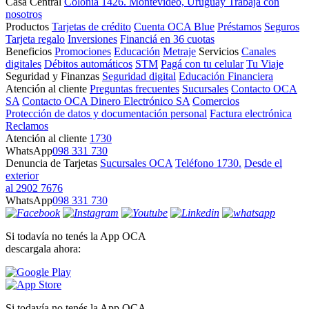
Casa Central
Colonia 1426. Montevideo, Uruguay
Trabajá con
nosotros
Productos
Tarjetas de crédito
Cuenta OCA Blue
Préstamos
Seguros
Tarjeta regalo
Inversiones
Financiá en 36 cuotas
Beneficios
Promociones
Educación
Metraje
Servicios
Canales
digitales
Débitos automáticos
STM
Pagá con tu celular
Tu Viaje
Seguridad y Finanzas
Seguridad digital
Educación Financiera
Atención al cliente
Preguntas frecuentes
Sucursales
Contacto OCA
SA
Contacto OCA Dinero Electrónico SA
Comercios
Protección de datos y documentación personal
Factura electrónica
Reclamos
Atención al cliente
1730
WhatsApp
098 331 730
Denuncia de Tarjetas
Sucursales OCA
Teléfono 1730.
Desde el
exterior
al 2902 7676
WhatsApp
098 331 730
Si todavía no tenés la App OCA
descargala ahora:
Si todavía no tenés la App OCA