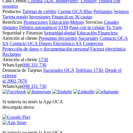
Casa Central
Colonia 1426. Montevideo, Uruguay
Trabajá con
nosotros
Productos
Tarjetas de crédito
Cuenta OCA Blue
Préstamos
Seguros
Tarjeta regalo
Inversiones
Financiá en 36 cuotas
Beneficios
Promociones
Educación
Metraje
Servicios
Canales
digitales
Débitos automáticos
STM
Pagá con tu celular
Tu Viaje
Seguridad y Finanzas
Seguridad digital
Educación Financiera
Atención al cliente
Preguntas frecuentes
Sucursales
Contacto OCA
SA
Contacto OCA Dinero Electrónico SA
Comercios
Protección de datos y documentación personal
Factura electrónica
Reclamos
Atención al cliente
1730
WhatsApp
098 331 730
Denuncia de Tarjetas
Sucursales OCA
Teléfono 1730.
Desde el
exterior
al 2902 7676
WhatsApp
098 331 730
Si todavía no tenés la App OCA
descargala ahora:
Si todavía no tenés la App OCA