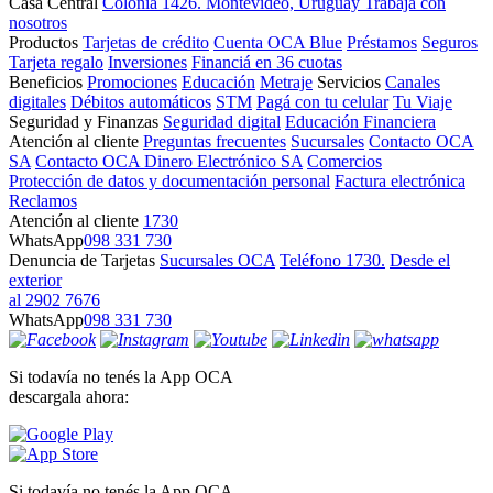
Casa Central
Colonia 1426. Montevideo, Uruguay
Trabajá con
nosotros
Productos
Tarjetas de crédito
Cuenta OCA Blue
Préstamos
Seguros
Tarjeta regalo
Inversiones
Financiá en 36 cuotas
Beneficios
Promociones
Educación
Metraje
Servicios
Canales
digitales
Débitos automáticos
STM
Pagá con tu celular
Tu Viaje
Seguridad y Finanzas
Seguridad digital
Educación Financiera
Atención al cliente
Preguntas frecuentes
Sucursales
Contacto OCA
SA
Contacto OCA Dinero Electrónico SA
Comercios
Protección de datos y documentación personal
Factura electrónica
Reclamos
Atención al cliente
1730
WhatsApp
098 331 730
Denuncia de Tarjetas
Sucursales OCA
Teléfono 1730.
Desde el
exterior
al 2902 7676
WhatsApp
098 331 730
Si todavía no tenés la App OCA
descargala ahora:
Si todavía no tenés la App OCA