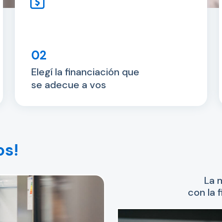
02
Elegí la financiación que
se adecue a vos
os!
La 
con la 