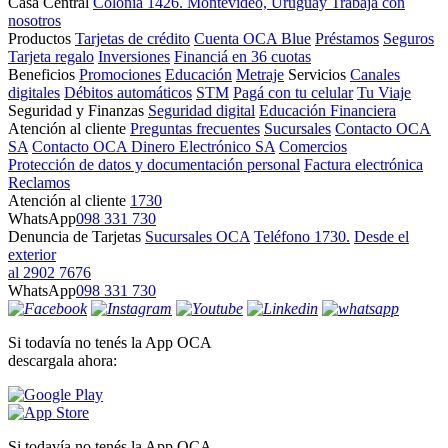
Casa Central
Colonia 1426. Montevideo, Uruguay
Trabajá con
nosotros
Productos
Tarjetas de crédito
Cuenta OCA Blue
Préstamos
Seguros
Tarjeta regalo
Inversiones
Financiá en 36 cuotas
Beneficios
Promociones
Educación
Metraje
Servicios
Canales
digitales
Débitos automáticos
STM
Pagá con tu celular
Tu Viaje
Seguridad y Finanzas
Seguridad digital
Educación Financiera
Atención al cliente
Preguntas frecuentes
Sucursales
Contacto OCA
SA
Contacto OCA Dinero Electrónico SA
Comercios
Protección de datos y documentación personal
Factura electrónica
Reclamos
Atención al cliente
1730
WhatsApp
098 331 730
Denuncia de Tarjetas
Sucursales OCA
Teléfono 1730.
Desde el
exterior
al 2902 7676
WhatsApp
098 331 730
Si todavía no tenés la App OCA
descargala ahora:
Si todavía no tenés la App OCA