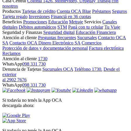
Casa Central
Colonia 1426. Montevideo, Uruguay
Trabajá con
nosotros
Productos
Tarjetas de crédito
Cuenta OCA Blue
Préstamos
Seguros
Tarjeta regalo
Inversiones
Financiá en 36 cuotas
Beneficios
Promociones
Educación
Metraje
Servicios
Canales
digitales
Débitos automáticos
STM
Pagá con tu celular
Tu Viaje
Seguridad y Finanzas
Seguridad digital
Educación Financiera
Atención al cliente
Preguntas frecuentes
Sucursales
Contacto OCA
SA
Contacto OCA Dinero Electrónico SA
Comercios
Protección de datos y documentación personal
Factura electrónica
Reclamos
Atención al cliente
1730
WhatsApp
098 331 730
Denuncia de Tarjetas
Sucursales OCA
Teléfono 1730.
Desde el
exterior
al 2902 7676
WhatsApp
098 331 730
Si todavía no tenés la App OCA
descargala ahora:
Si todavía no tenés la App OCA