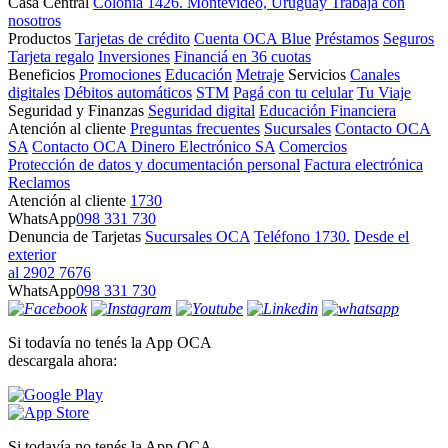
Casa Central
Colonia 1426. Montevideo, Uruguay
Trabajá con
nosotros
Productos
Tarjetas de crédito
Cuenta OCA Blue
Préstamos
Seguros
Tarjeta regalo
Inversiones
Financiá en 36 cuotas
Beneficios
Promociones
Educación
Metraje
Servicios
Canales
digitales
Débitos automáticos
STM
Pagá con tu celular
Tu Viaje
Seguridad y Finanzas
Seguridad digital
Educación Financiera
Atención al cliente
Preguntas frecuentes
Sucursales
Contacto OCA
SA
Contacto OCA Dinero Electrónico SA
Comercios
Protección de datos y documentación personal
Factura electrónica
Reclamos
Atención al cliente
1730
WhatsApp
098 331 730
Denuncia de Tarjetas
Sucursales OCA
Teléfono 1730.
Desde el
exterior
al 2902 7676
WhatsApp
098 331 730
Si todavía no tenés la App OCA
descargala ahora:
Si todavía no tenés la App OCA