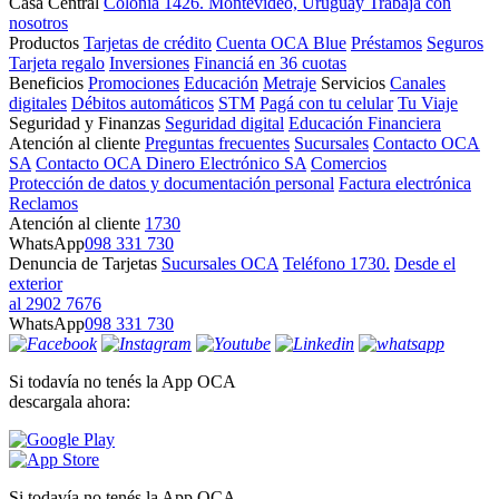
Casa Central
Colonia 1426. Montevideo, Uruguay
Trabajá con
nosotros
Productos
Tarjetas de crédito
Cuenta OCA Blue
Préstamos
Seguros
Tarjeta regalo
Inversiones
Financiá en 36 cuotas
Beneficios
Promociones
Educación
Metraje
Servicios
Canales
digitales
Débitos automáticos
STM
Pagá con tu celular
Tu Viaje
Seguridad y Finanzas
Seguridad digital
Educación Financiera
Atención al cliente
Preguntas frecuentes
Sucursales
Contacto OCA
SA
Contacto OCA Dinero Electrónico SA
Comercios
Protección de datos y documentación personal
Factura electrónica
Reclamos
Atención al cliente
1730
WhatsApp
098 331 730
Denuncia de Tarjetas
Sucursales OCA
Teléfono 1730.
Desde el
exterior
al 2902 7676
WhatsApp
098 331 730
Si todavía no tenés la App OCA
descargala ahora:
Si todavía no tenés la App OCA