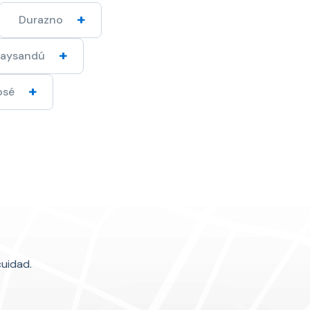
Durazno
Paysandú
osé
uidad.