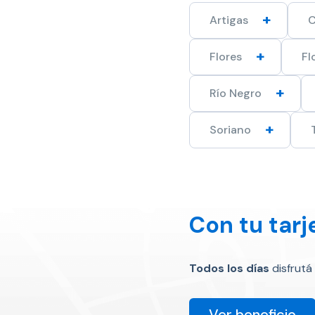
Artigas
C
Flores
Fl
Río Negro
Soriano
Con tu tarj
Todos los días
disfrutá
Ver beneficio