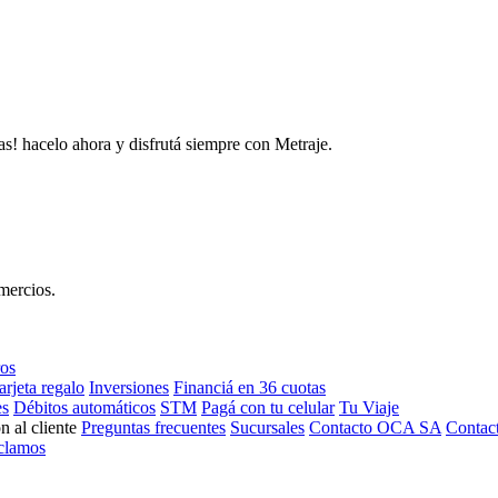
as! hacelo ahora y disfrutá siempre con Metraje.
mercios.
ros
arjeta regalo
Inversiones
Financiá en 36 cuotas
es
Débitos automáticos
STM
Pagá con tu celular
Tu Viaje
n al cliente
Preguntas frecuentes
Sucursales
Contacto OCA SA
Contac
clamos