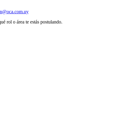
ion@oca.com.uy
ué rol o área te estás postulando.