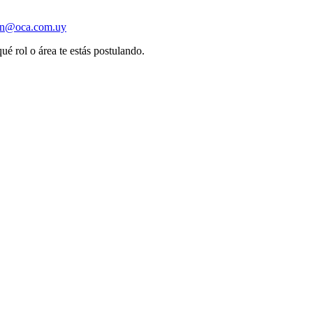
ion@oca.com.uy
ué rol o área te estás postulando.