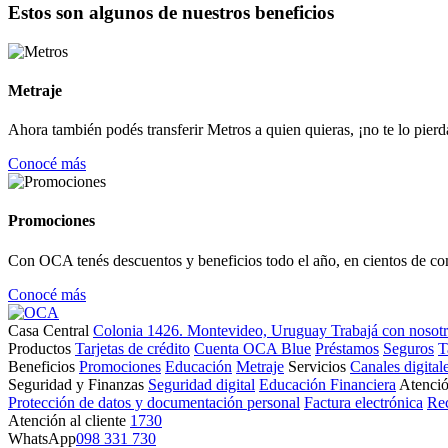
Estos son algunos de nuestros beneficios
Metraje
Ahora también podés transferir Metros a quien quieras, ¡no te lo pierd
Conocé más
Promociones
Con OCA tenés descuentos y beneficios todo el año, en cientos de co
Conocé más
Casa Central
Colonia 1426. Montevideo, Uruguay
Trabajá con nosot
Productos
Tarjetas de crédito
Cuenta OCA Blue
Préstamos
Seguros
T
Beneficios
Promociones
Educación
Metraje
Servicios
Canales digital
Seguridad y Finanzas
Seguridad digital
Educación Financiera
Atenció
Protección de datos y documentación personal
Factura electrónica
Re
Atención al cliente
1730
WhatsApp
098 331 730