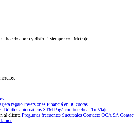
as! hacelo ahora y disfrutá siempre con Metraje.
mercios.
ros
arjeta regalo
Inversiones
Financiá en 36 cuotas
es
Débitos automáticos
STM
Pagá con tu celular
Tu Viaje
n al cliente
Preguntas frecuentes
Sucursales
Contacto OCA SA
Contac
clamos