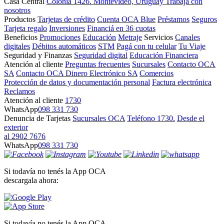
Casa Central
Colonia 1426. Montevideo, Uruguay
Trabajá con
nosotros
Productos
Tarjetas de crédito
Cuenta OCA Blue
Préstamos
Seguros
Tarjeta regalo
Inversiones
Financiá en 36 cuotas
Beneficios
Promociones
Educación
Metraje
Servicios
Canales
digitales
Débitos automáticos
STM
Pagá con tu celular
Tu Viaje
Seguridad y Finanzas
Seguridad digital
Educación Financiera
Atención al cliente
Preguntas frecuentes
Sucursales
Contacto OCA
SA
Contacto OCA Dinero Electrónico SA
Comercios
Protección de datos y documentación personal
Factura electrónica
Reclamos
Atención al cliente
1730
WhatsApp
098 331 730
Denuncia de Tarjetas
Sucursales OCA
Teléfono 1730.
Desde el
exterior
al 2902 7676
WhatsApp
098 331 730
Si todavía no tenés la App OCA
descargala ahora:
Si todavía no tenés la App OCA