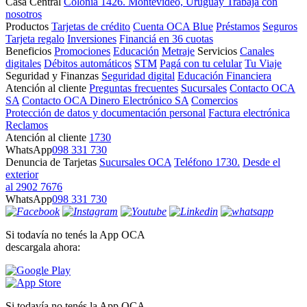
Casa Central
Colonia 1426. Montevideo, Uruguay
Trabajá con
nosotros
Productos
Tarjetas de crédito
Cuenta OCA Blue
Préstamos
Seguros
Tarjeta regalo
Inversiones
Financiá en 36 cuotas
Beneficios
Promociones
Educación
Metraje
Servicios
Canales
digitales
Débitos automáticos
STM
Pagá con tu celular
Tu Viaje
Seguridad y Finanzas
Seguridad digital
Educación Financiera
Atención al cliente
Preguntas frecuentes
Sucursales
Contacto OCA
SA
Contacto OCA Dinero Electrónico SA
Comercios
Protección de datos y documentación personal
Factura electrónica
Reclamos
Atención al cliente
1730
WhatsApp
098 331 730
Denuncia de Tarjetas
Sucursales OCA
Teléfono 1730.
Desde el
exterior
al 2902 7676
WhatsApp
098 331 730
Si todavía no tenés la App OCA
descargala ahora:
Si todavía no tenés la App OCA