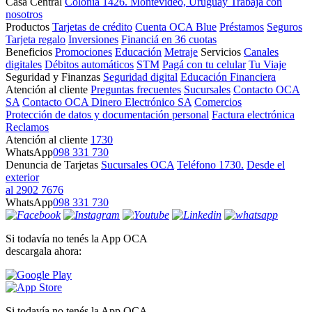
Casa Central
Colonia 1426. Montevideo, Uruguay
Trabajá con
nosotros
Productos
Tarjetas de crédito
Cuenta OCA Blue
Préstamos
Seguros
Tarjeta regalo
Inversiones
Financiá en 36 cuotas
Beneficios
Promociones
Educación
Metraje
Servicios
Canales
digitales
Débitos automáticos
STM
Pagá con tu celular
Tu Viaje
Seguridad y Finanzas
Seguridad digital
Educación Financiera
Atención al cliente
Preguntas frecuentes
Sucursales
Contacto OCA
SA
Contacto OCA Dinero Electrónico SA
Comercios
Protección de datos y documentación personal
Factura electrónica
Reclamos
Atención al cliente
1730
WhatsApp
098 331 730
Denuncia de Tarjetas
Sucursales OCA
Teléfono 1730.
Desde el
exterior
al 2902 7676
WhatsApp
098 331 730
Si todavía no tenés la App OCA
descargala ahora:
Si todavía no tenés la App OCA