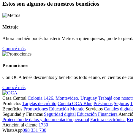
Estos son algunos de nuestros beneficios
Metraje
Ahora también podés transferir Metros a quien quieras, ¡no te lo pierd
Conocé más
Promociones
Con OCA tenés descuentos y beneficios todo el año, en cientos de co
Conocé más
Casa Central
Colonia 1426. Montevideo, Uruguay
Trabajá con nosot
Productos
Tarjetas de crédito
Cuenta OCA Blue
Préstamos
Seguros
T
Beneficios
Promociones
Educación
Metraje
Servicios
Canales digital
Seguridad y Finanzas
Seguridad digital
Educación Financiera
Atenció
Protección de datos y documentación personal
Factura electrónica
Re
Atención al cliente
1730
WhatsApp
098 331 730