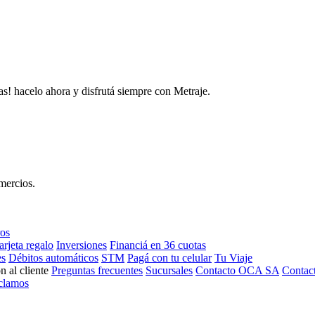
as! hacelo ahora y disfrutá siempre con Metraje.
mercios.
ros
arjeta regalo
Inversiones
Financiá en 36 cuotas
es
Débitos automáticos
STM
Pagá con tu celular
Tu Viaje
n al cliente
Preguntas frecuentes
Sucursales
Contacto OCA SA
Contac
clamos