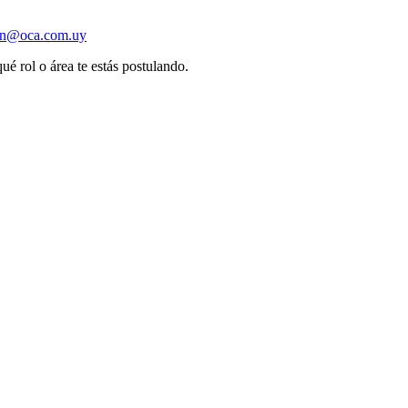
ion@oca.com.uy
ué rol o área te estás postulando.