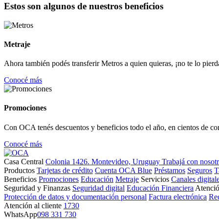
Estos son algunos de nuestros beneficios
Metraje
Ahora también podés transferir Metros a quien quieras, ¡no te lo pierd
Conocé más
Promociones
Con OCA tenés descuentos y beneficios todo el año, en cientos de co
Conocé más
Casa Central
Colonia 1426. Montevideo, Uruguay
Trabajá con nosot
Productos
Tarjetas de crédito
Cuenta OCA Blue
Préstamos
Seguros
T
Beneficios
Promociones
Educación
Metraje
Servicios
Canales digital
Seguridad y Finanzas
Seguridad digital
Educación Financiera
Atenció
Protección de datos y documentación personal
Factura electrónica
Re
Atención al cliente
1730
WhatsApp
098 331 730