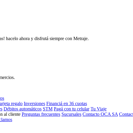
as! hacelo ahora y disfrutá siempre con Metraje.
mercios.
ros
arjeta regalo
Inversiones
Financiá en 36 cuotas
es
Débitos automáticos
STM
Pagá con tu celular
Tu Viaje
n al cliente
Preguntas frecuentes
Sucursales
Contacto OCA SA
Contac
clamos