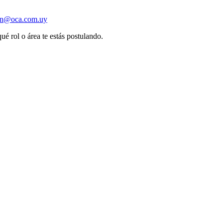
ion@oca.com.uy
ué rol o área te estás postulando.