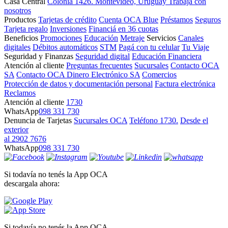
Casa Central
Colonia 1426. Montevideo, Uruguay
Trabajá con
nosotros
Productos
Tarjetas de crédito
Cuenta OCA Blue
Préstamos
Seguros
Tarjeta regalo
Inversiones
Financiá en 36 cuotas
Beneficios
Promociones
Educación
Metraje
Servicios
Canales
digitales
Débitos automáticos
STM
Pagá con tu celular
Tu Viaje
Seguridad y Finanzas
Seguridad digital
Educación Financiera
Atención al cliente
Preguntas frecuentes
Sucursales
Contacto OCA
SA
Contacto OCA Dinero Electrónico SA
Comercios
Protección de datos y documentación personal
Factura electrónica
Reclamos
Atención al cliente
1730
WhatsApp
098 331 730
Denuncia de Tarjetas
Sucursales OCA
Teléfono 1730.
Desde el
exterior
al 2902 7676
WhatsApp
098 331 730
Si todavía no tenés la App OCA
descargala ahora:
Si todavía no tenés la App OCA