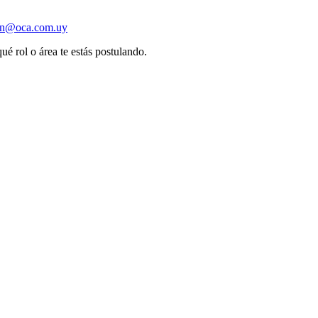
ion@oca.com.uy
ué rol o área te estás postulando.