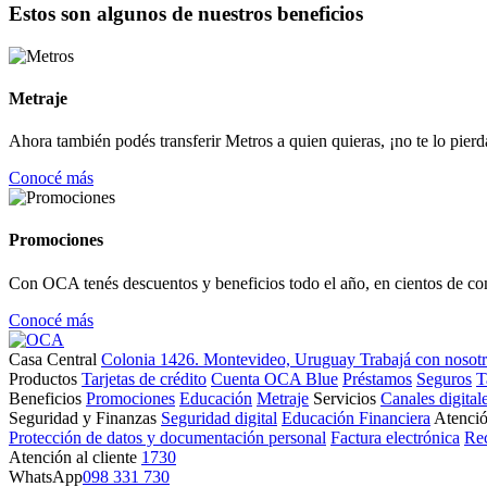
Estos son algunos de nuestros beneficios
Metraje
Ahora también podés transferir Metros a quien quieras, ¡no te lo pierd
Conocé más
Promociones
Con OCA tenés descuentos y beneficios todo el año, en cientos de co
Conocé más
Casa Central
Colonia 1426. Montevideo, Uruguay
Trabajá con nosot
Productos
Tarjetas de crédito
Cuenta OCA Blue
Préstamos
Seguros
T
Beneficios
Promociones
Educación
Metraje
Servicios
Canales digital
Seguridad y Finanzas
Seguridad digital
Educación Financiera
Atenció
Protección de datos y documentación personal
Factura electrónica
Re
Atención al cliente
1730
WhatsApp
098 331 730