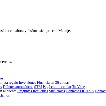
as! hacelo ahora y disfrutá siempre con Metraje.
mercios.
ros
arjeta regalo
Inversiones
Financiá en 36 cuotas
es
Débitos automáticos
STM
Pagá con tu celular
Tu Viaje
n al cliente
Preguntas frecuentes
Sucursales
Contacto OCA SA
Contac
clamos