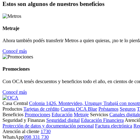
Estos son algunos de nuestros beneficios
Metraje
Ahora también podés transferir Metros a quien quieras, ¡no te lo pierd
Conocé más
Promociones
Con OCA tenés descuentos y beneficios todo el año, en cientos de co
Conocé más
Casa Central
Colonia 1426. Montevideo, Uruguay
Trabajá con nosot
Productos
Tarjetas de crédito
Cuenta OCA Blue
Préstamos
Seguros
T
Beneficios
Promociones
Educación
Metraje
Servicios
Canales digital
Seguridad y Finanzas
Seguridad digital
Educación Financiera
Atenció
Protección de datos y documentación personal
Factura electrónica
Re
Atención al cliente
1730
WhatsApp
098 331 730