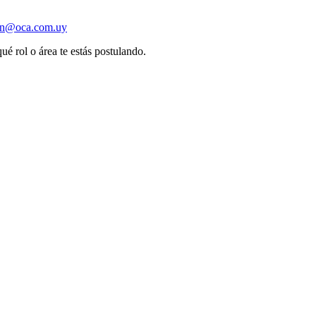
ion@oca.com.uy
ué rol o área te estás postulando.