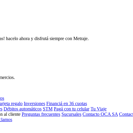
as! hacelo ahora y disfrutá siempre con Metraje.
mercios.
ros
arjeta regalo
Inversiones
Financiá en 36 cuotas
es
Débitos automáticos
STM
Pagá con tu celular
Tu Viaje
n al cliente
Preguntas frecuentes
Sucursales
Contacto OCA SA
Contac
clamos