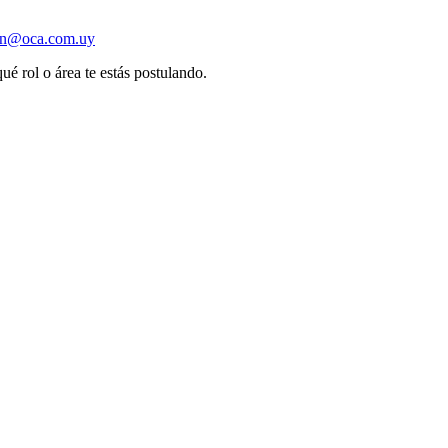
ion@oca.com.uy
ué rol o área te estás postulando.