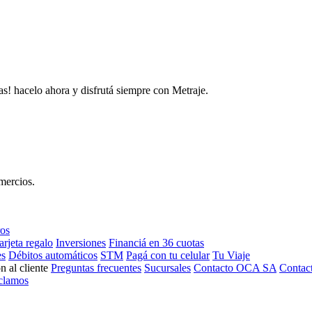
as! hacelo ahora y disfrutá siempre con Metraje.
mercios.
ros
arjeta regalo
Inversiones
Financiá en 36 cuotas
es
Débitos automáticos
STM
Pagá con tu celular
Tu Viaje
n al cliente
Preguntas frecuentes
Sucursales
Contacto OCA SA
Contac
clamos