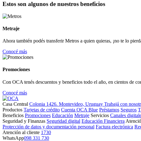
Estos son algunos de nuestros beneficios
Metraje
Ahora también podés transferir Metros a quien quieras, ¡no te lo pierd
Conocé más
Promociones
Con OCA tenés descuentos y beneficios todo el año, en cientos de co
Conocé más
Casa Central
Colonia 1426. Montevideo, Uruguay
Trabajá con nosot
Productos
Tarjetas de crédito
Cuenta OCA Blue
Préstamos
Seguros
T
Beneficios
Promociones
Educación
Metraje
Servicios
Canales digital
Seguridad y Finanzas
Seguridad digital
Educación Financiera
Atenció
Protección de datos y documentación personal
Factura electrónica
Re
Atención al cliente
1730
WhatsApp
098 331 730