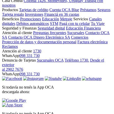
Casa Central
Colonia 1426. Montevideo, Uruguay
Trabajá con
nosotros
Productos
Tarjetas de crédito
Cuenta OCA Blue
Préstamos
Seguros
Tarjeta regalo
Inversiones
Financiá en 36 cuotas
Beneficios
Promociones
Educación
Metraje
Servicios
Canales
digitales
Débitos automáticos
STM
Pagá con tu celular
Tu Viaje
Seguridad y Finanzas
Seguridad digital
Educación Financiera
Atención al cliente
Preguntas frecuentes
Sucursales
Contacto OCA
SA
Contacto OCA Dinero Electrónico SA
Comercios
Protección de datos y documentación personal
Factura electrónica
Reclamos
Atención al cliente
1730
WhatsApp
098 331 730
Denuncia de Tarjetas
Sucursales OCA
Teléfono 1730.
Desde el
exterior
al 2902 7676
WhatsApp
098 331 730
Si todavía no tenés la App OCA
descargala ahora:
Si todavía no tenés la App OCA