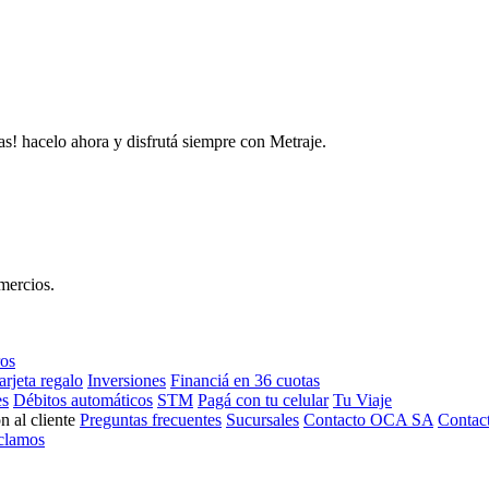
as! hacelo ahora y disfrutá siempre con Metraje.
mercios.
ros
arjeta regalo
Inversiones
Financiá en 36 cuotas
es
Débitos automáticos
STM
Pagá con tu celular
Tu Viaje
n al cliente
Preguntas frecuentes
Sucursales
Contacto OCA SA
Contac
clamos