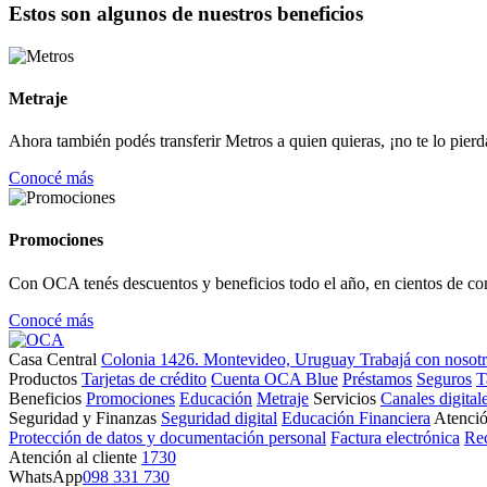
Estos son algunos de nuestros beneficios
Metraje
Ahora también podés transferir Metros a quien quieras, ¡no te lo pierd
Conocé más
Promociones
Con OCA tenés descuentos y beneficios todo el año, en cientos de co
Conocé más
Casa Central
Colonia 1426. Montevideo, Uruguay
Trabajá con nosot
Productos
Tarjetas de crédito
Cuenta OCA Blue
Préstamos
Seguros
T
Beneficios
Promociones
Educación
Metraje
Servicios
Canales digital
Seguridad y Finanzas
Seguridad digital
Educación Financiera
Atenció
Protección de datos y documentación personal
Factura electrónica
Re
Atención al cliente
1730
WhatsApp
098 331 730