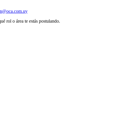
ion@oca.com.uy
ué rol o área te estás postulando.