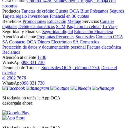
Casa Central
Colonia 1426. Montevideo, Uruguay
Trabajá con
nosotros
Productos
Tarjetas de crédito
Cuenta OCA Blue
Préstamos
Seguros
Tarjeta regalo
Inversiones
Financiá en 36 cuotas
Beneficios
Promociones
Educación
Metraje
Servicios
Canales
digitales
Débitos automáticos
STM
Pagá con tu celular
Tu Viaje
Seguridad y Finanzas
Seguridad digital
Educación Financiera
Atención al cliente
Preguntas frecuentes
Sucursales
Contacto OCA
SA
Contacto OCA Dinero Electrónico SA
Comercios
Protección de datos y documentación personal
Factura electrónica
Reclamos
Atención al cliente
1730
WhatsApp
098 331 730
Denuncia de Tarjetas
Sucursales OCA
Teléfono 1730.
Desde el
exterior
al 2902 7676
WhatsApp
098 331 730
Si todavía no tenés la App OCA
descargala ahora:
Si todavía no tenés la App OCA