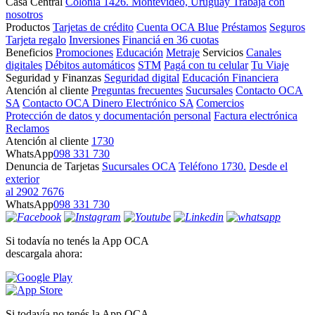
Casa Central
Colonia 1426. Montevideo, Uruguay
Trabajá con
nosotros
Productos
Tarjetas de crédito
Cuenta OCA Blue
Préstamos
Seguros
Tarjeta regalo
Inversiones
Financiá en 36 cuotas
Beneficios
Promociones
Educación
Metraje
Servicios
Canales
digitales
Débitos automáticos
STM
Pagá con tu celular
Tu Viaje
Seguridad y Finanzas
Seguridad digital
Educación Financiera
Atención al cliente
Preguntas frecuentes
Sucursales
Contacto OCA
SA
Contacto OCA Dinero Electrónico SA
Comercios
Protección de datos y documentación personal
Factura electrónica
Reclamos
Atención al cliente
1730
WhatsApp
098 331 730
Denuncia de Tarjetas
Sucursales OCA
Teléfono 1730.
Desde el
exterior
al 2902 7676
WhatsApp
098 331 730
Si todavía no tenés la App OCA
descargala ahora:
Si todavía no tenés la App OCA